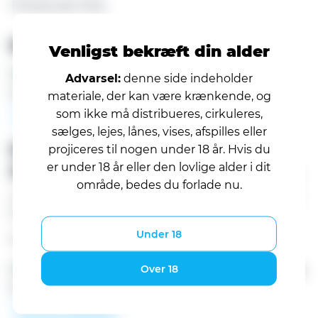
Fitness-par-Only
Related Blog Posts
Venligst bekræft din alder
Advarsel:
denne side indeholder
materiale, der kan være krænkende, og
som ikke må distribueres, cirkuleres,
Sky Bri Updates
sælges, lejes, lånes, vises, afspilles eller
Sandheden om lækket
projiceres til nogen under 18 år. Hvis du
er under 18 år eller den lovlige alder i dit
OnlyFans-indhold og hvad du
område, bedes du forlade nu.
bør vide
Hvorfor lækagesider fejler, og smartere alternativer
findes
Under 18
Jun 10, 2026
By Rayan Keller
Over 18
Sky Bri Updates